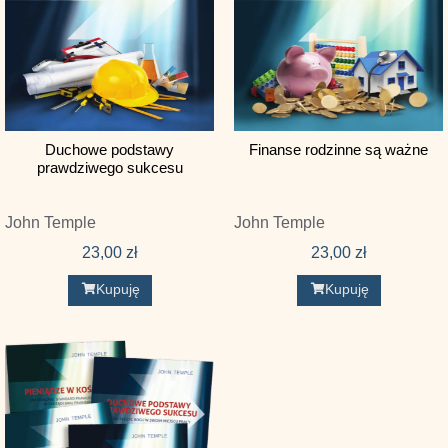
Gordon L. Addington
Greg Gilbert
Harrison L. Hays
Hendrik Schipper
Duchowe podstawy
Finanse rodzinne są ważne
J. Mack Stiles
prawdziwego sukcesu
Jamie Dunlop
John Temple
John Temple
Jaquelle Crowe
23,00
zł
23,00
zł
Jeremie Rinne
Kupuję
Kupuję
John Charles Ryle
John D. Gillespie
John Fischer
John G. Reisinger
John Onwuchekwa