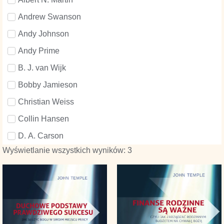
Andrew Swanson
Andy Johnson
Andy Prime
B. J. van Wijk
Bobby Jamieson
Christian Weiss
Collin Hansen
D. A. Carson
Wyświetlanie wszystkich wyników: 3
Dane Ortlund
David Helm
David Mathis
Doug Salser
George Smeaton