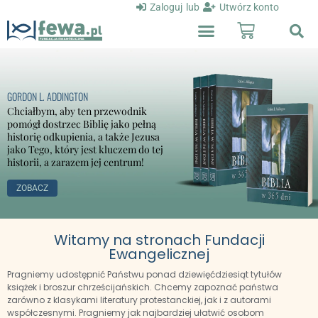
Zaloguj
lub
Utwórz konto
GORDON L. ADDINGTON
Chciałbym, aby ten przewodnik
pomógł dostrzec Biblię jako pełną
historię odkupienia, a także Jezusa
jako Tego, który jest kluczem do tej
historii, a zarazem jej centrum!
ZOBACZ
Witamy na stronach Fundacji
Ewangelicznej
Pragniemy udostępnić Państwu ponad dziewięćdziesiąt tytułów
książek i broszur chrześcijańskich. Chcemy zapoznać państwa
zarówno z klasykami literatury protestanckiej, jak i z autorami
współczesnymi. Pragniemy jak najbardziej ułatwić osobom