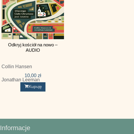
Gordon L. Addington
Greg Gilbert
Harrison L. Hays
Hendrik Schipper
Odkryj kościół na nowo –
J. Mack Stiles
AUDIO
Jamie Dunlop
Collin Hansen
Jaquelle Crowe
10,00
zł
Jeremie Rinne
Jonathan Leeman
Kupuję
John Charles Ryle
John D. Gillespie
John Fischer
John G. Reisinger
Informacje
John Onwuchekwa