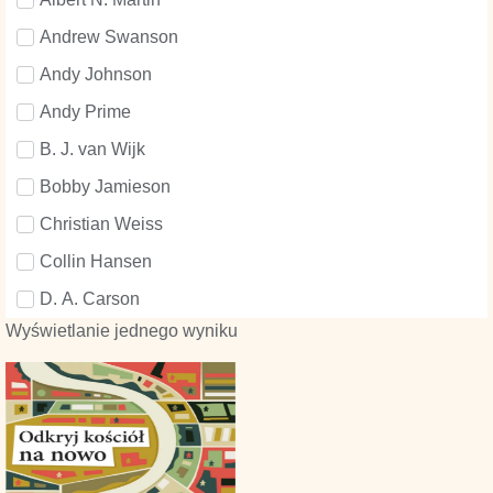
Andrew Swanson
Andy Johnson
Andy Prime
B. J. van Wijk
Bobby Jamieson
Christian Weiss
Collin Hansen
D. A. Carson
Wyświetlanie jednego wyniku
Dane Ortlund
David Helm
David Mathis
Doug Salser
George Smeaton