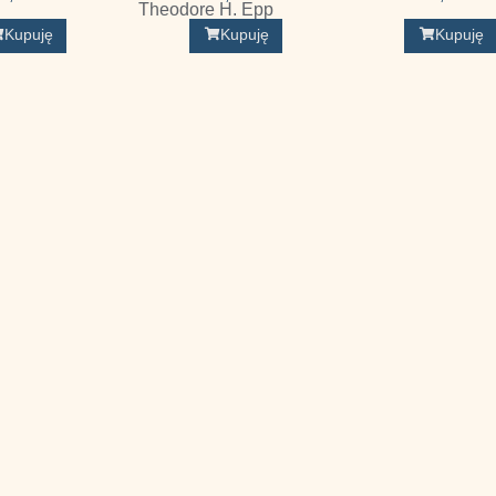
Theodore H. Epp
Kupuję
Kupuję
Kupuję