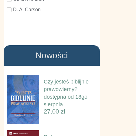
D. A. Carson
Dane Ortlund
David Helm
David Mathis
Doug Salser
Nowości
George Smeaton
Gordon L. Addington
Czy jesteś biblijnie
Greg Gilbert
prawowierny?
Harrison L. Hays
dostępna od 18go
Hendrik Schipper
sierpnia
27,00
zł
J. Mack Stiles
Jamie Dunlop
Jaquelle Crowe