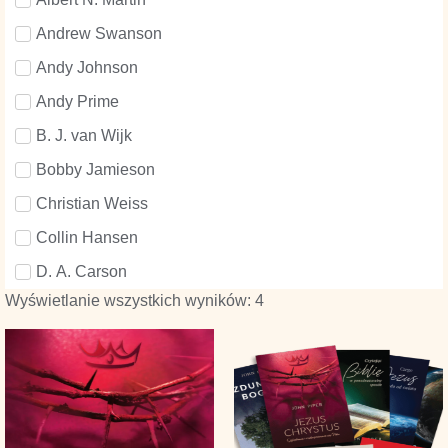
Andrew Swanson
Andy Johnson
Andy Prime
B. J. van Wijk
Bobby Jamieson
Christian Weiss
Collin Hansen
D. A. Carson
Wyświetlanie wszystkich wyników: 4
Dane Ortlund
David Helm
David Mathis
Doug Salser
George Smeaton