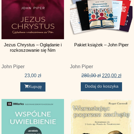
Gordon L. Addington
Greg Gilbert
Harrison L. Hays
Hendrik Schipper
Jezus Chrystus – Oglądanie i
Pakiet książek – John Piper
J. Mack Stiles
rozkoszowanie się Nim
Jamie Dunlop
John Piper
John Piper
Jaquelle Crowe
23,00
zł
280,00
zł
220,00
zł
Jeremie Rinne
Dodaj do koszyka
Kupuję
John Charles Ryle
John D. Gillespie
John Fischer
John G. Reisinger
John Onwuchekwa