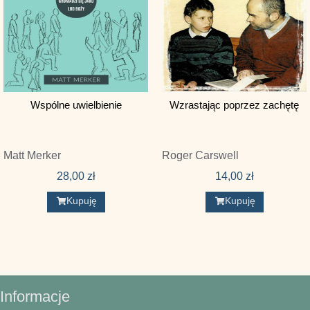
John Owen
John Piper
John R. Ling
John Stott
Wspólne uwielbienie
Wzrastając poprzez zachętę
John Temple
Jonathan Leeman
Matt Merker
Roger Carswell
Keith L. Brooks
28,00
zł
14,00
zł
Manfred Röseler
Kupuję
Kupuję
Mark Dever
Matt Merker
Matt Smethurst
Matthew S. Harmon
Informacje
Mez McConnell