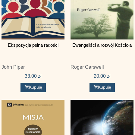
Gordon L. Addington
Greg Gilbert
Harrison L. Hays
Hendrik Schipper
Ekspozycja pełna radości
Ewangeliści a rozwój Kościoła
J. Mack Stiles
Jamie Dunlop
John Piper
Roger Carswell
Jaquelle Crowe
33,00
zł
20,00
zł
Jeremie Rinne
Kupuję
Kupuję
John Charles Ryle
John D. Gillespie
John Fischer
John G. Reisinger
John Onwuchekwa