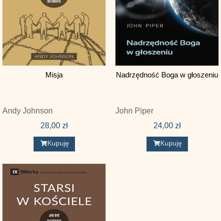
John Owen
John Piper
John R. Ling
John Stott
Misja
Nadrzędność Boga w głoszeniu
John Temple
Jonathan Leeman
Andy Johnson
John Piper
Keith L. Brooks
28,00
zł
24,00
zł
Manfred Röseler
Kupuję
Kupuję
Mark Dever
Matt Merker
Matt Smethurst
Matthew S. Harmon
Mez McConnell