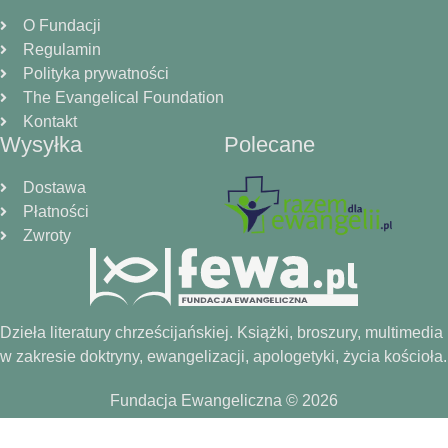
Tim Savage
O Fundacji
Tony Reinke
Regulamin
Polityka prywatności
Victor Jack
The Evangelical Foundation
Kontakt
Wysyłka
Polecane
Dostawa
Płatności
Zwroty
Dzieła literatury chrześcijańskiej. Książki, broszury, multimedia
w zakresie doktryny, ewangelizacji, apologetyki, życia kościoła.
Fundacja Ewangeliczna © 2026