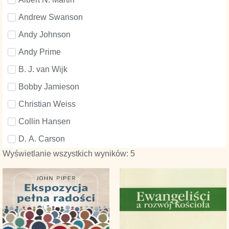
Andrew Swanson
Andy Johnson
Andy Prime
B. J. van Wijk
Bobby Jamieson
Christian Weiss
Collin Hansen
D. A. Carson
Wyświetlanie wszystkich wyników: 5
Dane Ortlund
David Helm
David Mathis
Doug Salser
George Smeaton