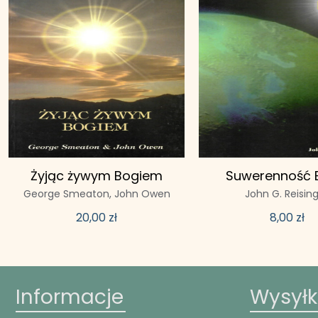
Żyjąc żywym Bogiem
Suwerenność 
George Smeaton,
John Owen
John G. Reisin
20,00
zł
8,00
zł
Informacje
Wysył