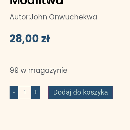
Modlitwa
Autor:
John Onwuchekwa
28,00
zł
99 w magazynie
Dodaj do koszyka
-
+