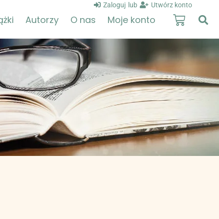
Zaloguj
lub
Utwórz konto
ążki
Autorzy
O nas
Moje konto