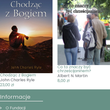
Co to znaczy być
chrześcijaninem?
Chodząc z Bogiem
Albert N. Martin
John Charles Ryle
8,00
zł
23,00
zł
Informacje
O Fundacji