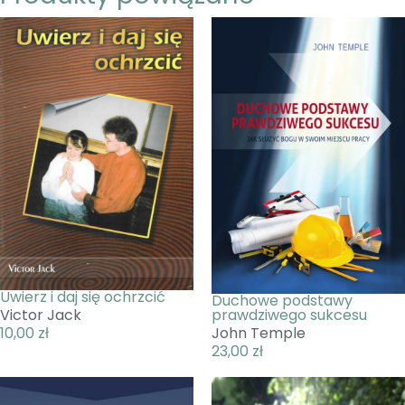
Uwierz i daj się ochrzcić
Duchowe podstawy
prawdziwego sukcesu
Victor Jack
John Temple
10,00
zł
23,00
zł