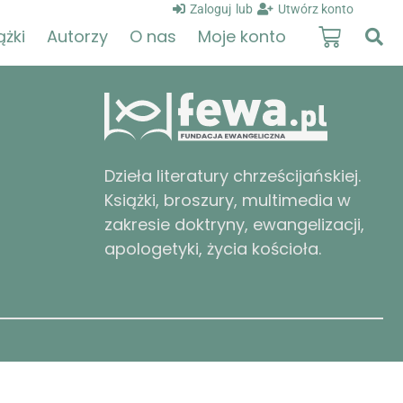
Zaloguj
lub
Utwórz konto
ążki
Autorzy
O nas
Moje konto
Dzieła literatury chrześcijańskiej.
Książki, broszury, multimedia w
zakresie doktryny, ewangelizacji,
apologetyki, życia kościoła.