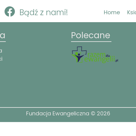
Bądź z nami!
Home
Ksi
ka
Polecane
a
i
Fundacja Ewangeliczna © 2026